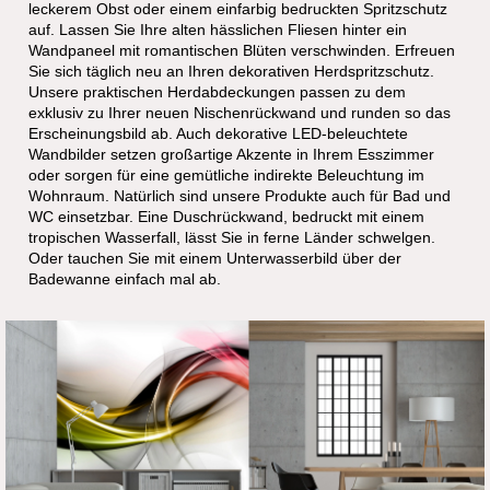
KÜCHE, BAD
&
WOHNZIMMER
:
GESTALTE DEINE (T)
RÄUME
MIT
ROOMPIXX
Mit unseren maßgefertigten und individuellen Motiv-Drucken
gestalten Sie Ihre Räume ganz nach Ihren Vorlieben. Peppen
Sie doch Ihre Küche mit einer Glasrückwand bedruckt mit
leckerem Obst oder einem einfarbig bedruckten Spritzschutz
auf. Lassen Sie Ihre alten hässlichen Fliesen hinter ein
Wandpaneel mit romantischen Blüten verschwinden. Erfreuen
Sie sich täglich neu an Ihren dekorativen Herdspritzschutz.
Unsere praktischen Herdabdeckungen passen zu dem
exklusiv zu Ihrer neuen Nischenrückwand und runden so das
Erscheinungsbild ab. Auch dekorative LED-beleuchtete
Wandbilder setzen großartige Akzente in Ihrem Esszimmer
oder sorgen für eine gemütliche indirekte Beleuchtung im
Wohnraum. Natürlich sind unsere Produkte auch für Bad und
WC einsetzbar. Eine Duschrückwand, bedruckt mit einem
tropischen Wasserfall, lässt Sie in ferne Länder schwelgen.
Oder tauchen Sie mit einem Unterwasserbild über der
Badewanne einfach mal ab.