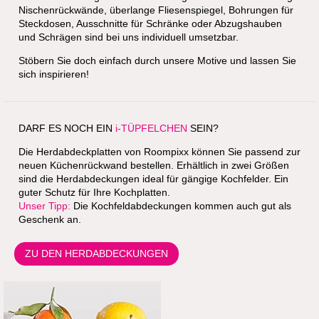
Qualität für Ihre Küchenrückwand. Wir verwirklichen Ihre
Nischenverkleidung aus Plexiglas oder Sicherheitsglas.
Unsere Küchenrückwandplatten sind nicht nur eine Alternative
zum Fliesenspiegel für neue Küchen. Sie können auch mit
einer Roompixx-Rückwand eine Küche upcyceln, ohne gleich
den ganzen Raum zu renovieren. Verkleiden Sie einfach den
unansehnlichen Fliesenspiegel mit einer pflegeleichten
Spritzschutzplatte aus Aluverbund, bedruckt mit einem
dekorativen Design. Sie haben eine große Küche? Mehrteilige
Nischenrückwände, überlange Fliesenspiegel, Bohrungen für
Steckdosen, Ausschnitte für Schränke oder Abzugshauben
und Schrägen sind bei uns individuell umsetzbar.
Stöbern Sie doch einfach durch unsere Motive und lassen Sie
sich inspirieren!
DARF ES NOCH EIN
i-TÜPFELCHEN
SEIN?
Die Herdabdeckplatten von Roompixx können Sie passend zur
neuen Küchenrückwand bestellen. Erhältlich in zwei Größen
sind die Herdabdeckungen ideal für gängige Kochfelder. Ein
guter Schutz für Ihre Kochplatten.