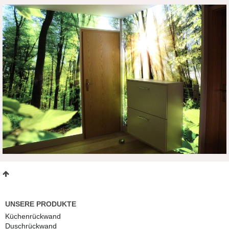
LED-Illumination für Ihre Koch- und Speiseräume. Von der
Anpassung des Motivs bis zur Auslieferung der Ware,
durchlaufen die Erzeugnisse von Roompixx mehrere
Qualitätsprüfungen, um Ihnen ein perfektes Ergebnis zu
bieten.
Mehr Informationen zur LED-beleuchteten Motivwand finden
Sie
hier
.