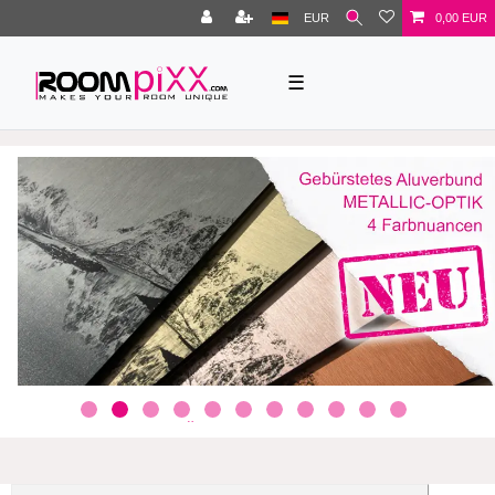
EUR
0,00 EUR
☰
JETZT NEU!
GEBÜRSTETES ALUVERBUND MIT
METALLIC-OPTIK