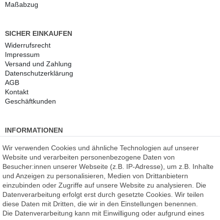
Sicherheitsglas (ESG)
Acrylglas
Aluverbund
Tapete
LED-Rückwände
Herdabdeckungen
Bohrungen und Ausschnitte
Polierte Kanten
Bildmontage-Service
Maßabzug
SICHER EINKAUFEN
Widerrufs­recht
Impressum
Versand und Zahlung
Wir verwenden Cookies und ähnliche Technologien auf unserer
Daten­schutz­erklärung
Website und verarbeiten personenbezogene Daten von
AGB
Besucher:innen unserer Webseite (z.B. IP-Adresse), um z.B. Inhalte
Kontakt
und Anzeigen zu personalisieren, Medien von Drittanbietern
Geschäftkunden
einzubinden oder Zugriffe auf unsere Website zu analysieren. Die
Datenverarbeitung erfolgt erst durch gesetzte Cookies. Wir teilen
diese Daten mit Dritten, die wir in den Einstellungen benennen.
INFORMATIONEN
Die Datenverarbeitung kann mit Einwilligung oder aufgrund eines