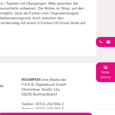
n / Tapeten mit Übergängen. Bitte sprechen Sie
gsunschärfe aufweisen. Die Motive im Shop, auf den
s möglich, dass die Farben vom Originalerzeugnis
n Reklamationsgrund. Auch zwischen den
n vorderseitig mit einem 6-Farben-UV-Druck direkt auf
Bilder
Service
ROOMPIXX
eine Marke der
F.A.R.B. Digitaldruck GmbH
ok)
Chemnitzer Straße 12a
09235 Burkhardtsdorf
Telefon: 03721-263 994-2
Telefon: 03721-329 259-8