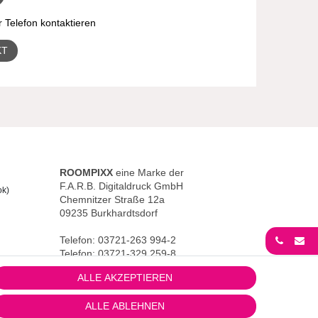
 Telefon kontaktieren
KT
ROOMPIXX
eine Marke der
F.A.R.B. Digitaldruck GmbH
ok)
Chemnitzer Straße 12a
09235 Burkhardtsdorf
Telefon: 03721-263 994-2
Telefon: 03721-329 259-8
ALLE AKZEPTIEREN
Telefax: 03721-263 994-3
Bilder
E-Mail: info@roompixx.com
Service
ALLE ABLEHNEN