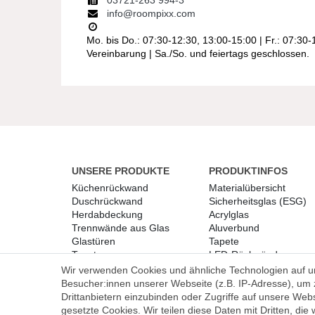
03721-263 994-3
info@roompixx.com
Mo. bis Do.: 07:30-12:30, 13:00-15:00 | Fr.: 07:30
Vereinbarung | Sa./So. und feiertags geschlossen.
UNSERE PRODUKTE
PRODUKTINFOS
Küchenrückwand
Materialübersicht
Duschrückwand
Sicherheitsglas (ESG)
Herdabdeckung
Acrylglas
Trennwände aus Glas
Aluverbund
Glastüren
Tapete
Tapete
LED-Rückwände
Herdabdeckungen
Wir verwenden Cookies und ähnliche Technologien auf 
Gutscheine
Bohrungen und
Besucher:innen unserer Webseite (z.B. IP-Adresse), um z
Blog & News
Ausschnitte
Drittanbietern einzubinden oder Zugriffe auf unsere Webs
Polierte Kanten
gesetzte Cookies. Wir teilen diese Daten mit Dritten, die