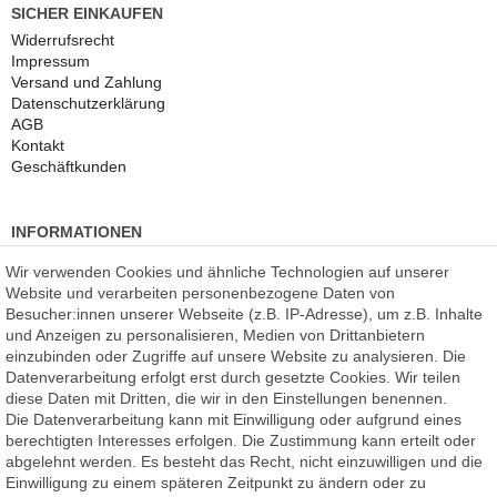
SICHER EINKAUFEN
Widerrufs­recht
Impressum
Versand und Zahlung
Daten­schutz­erklärung
AGB
Kontakt
Geschäftkunden
INFORMATIONEN
Kundenmeinungen
(auf Facebook)
Wir verwenden Cookies und ähnliche Technologien auf unserer
Kauf auf Rechnung
Website und verarbeiten personenbezogene Daten von
Datenschutz
Besucher:innen unserer Webseite (z.B. IP-Adresse), um z.B. Inhalte
Kostenlose Beratung
und Anzeigen zu personalisieren, Medien von Drittanbietern
SSL Verschlüsselung
einzubinden oder Zugriffe auf unsere Website zu analysieren. Die
Händlerbund-Mitglied
Datenverarbeitung erfolgt erst durch gesetzte Cookies. Wir teilen
diese Daten mit Dritten, die wir in den Einstellungen benennen.
Die Datenverarbeitung kann mit Einwilligung oder aufgrund eines
ROOMPIXX
eine Marke der
berechtigten Interesses erfolgen. Die Zustimmung kann erteilt oder
F.A.R.B. Digitaldruck GmbH
abgelehnt werden. Es besteht das Recht, nicht einzuwilligen und die
Chemnitzer Straße 12a
Einwilligung zu einem späteren Zeitpunkt zu ändern oder zu
09235 Burkhardtsdorf