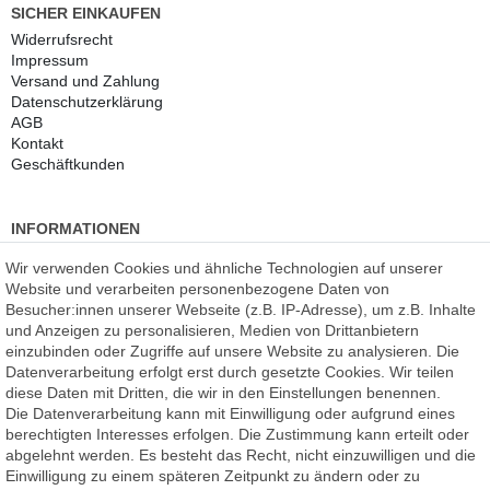
SICHER EINKAUFEN
Widerrufs­recht
Impressum
Versand und Zahlung
Daten­schutz­erklärung
AGB
Kontakt
Geschäftkunden
INFORMATIONEN
Kundenmeinungen
(auf Facebook)
Wir verwenden Cookies und ähnliche Technologien auf unserer
Kauf auf Rechnung
Website und verarbeiten personenbezogene Daten von
Datenschutz
Besucher:innen unserer Webseite (z.B. IP-Adresse), um z.B. Inhalte
Kostenlose Beratung
und Anzeigen zu personalisieren, Medien von Drittanbietern
SSL Verschlüsselung
einzubinden oder Zugriffe auf unsere Website zu analysieren. Die
Händlerbund-Mitglied
Datenverarbeitung erfolgt erst durch gesetzte Cookies. Wir teilen
diese Daten mit Dritten, die wir in den Einstellungen benennen.
Die Datenverarbeitung kann mit Einwilligung oder aufgrund eines
ROOMPIXX
eine Marke der
berechtigten Interesses erfolgen. Die Zustimmung kann erteilt oder
F.A.R.B. Digitaldruck GmbH
abgelehnt werden. Es besteht das Recht, nicht einzuwilligen und die
Chemnitzer Straße 12a
Einwilligung zu einem späteren Zeitpunkt zu ändern oder zu
09235 Burkhardtsdorf