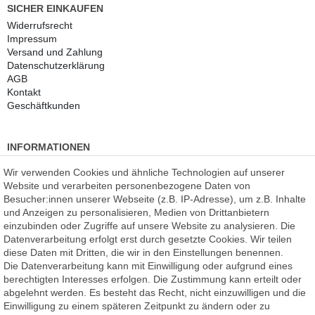
SICHER EINKAUFEN
Widerrufs­recht
Impressum
Versand und Zahlung
Daten­schutz­erklärung
AGB
Kontakt
Geschäftkunden
INFORMATIONEN
Kundenmeinungen
(auf Facebook)
Wir verwenden Cookies und ähnliche Technologien auf unserer
Kauf auf Rechnung
Website und verarbeiten personenbezogene Daten von
Datenschutz
Besucher:innen unserer Webseite (z.B. IP-Adresse), um z.B. Inhalte
Kostenlose Beratung
und Anzeigen zu personalisieren, Medien von Drittanbietern
SSL Verschlüsselung
einzubinden oder Zugriffe auf unsere Website zu analysieren. Die
Händlerbund-Mitglied
Datenverarbeitung erfolgt erst durch gesetzte Cookies. Wir teilen
diese Daten mit Dritten, die wir in den Einstellungen benennen.
Die Datenverarbeitung kann mit Einwilligung oder aufgrund eines
ROOMPIXX
eine Marke der
berechtigten Interesses erfolgen. Die Zustimmung kann erteilt oder
F.A.R.B. Digitaldruck GmbH
abgelehnt werden. Es besteht das Recht, nicht einzuwilligen und die
Chemnitzer Straße 12a
Einwilligung zu einem späteren Zeitpunkt zu ändern oder zu
09235 Burkhardtsdorf