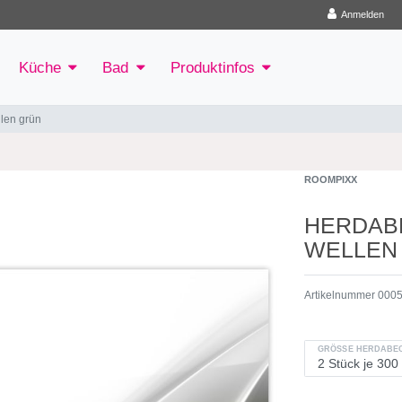
Anmelden
Küche
Bad
Produktinfos
len grün
ROOMPIXX
HERDAB
WELLEN
Artikelnummer
000
GRÖSSE HERDABEC