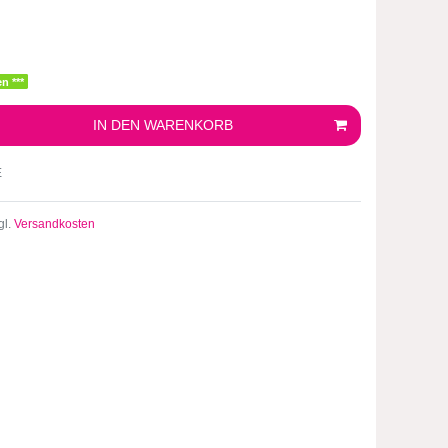
n ***
IN DEN WARENKORB
E
gl.
Versandkosten