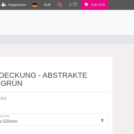
Registrieren
EUR
0
0,00 EUR
DECKUNG - ABSTRAKTE
 GRÜN
51h1
KUNG