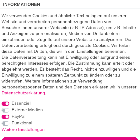
INFORMATIONEN
Kundenmeinungen
(auf Facebook)
Wir verwenden Cookies und ähnliche Technologien auf unserer
Kauf auf Rechnung
Website und verarbeiten personenbezogene Daten von
Datenschutz
Besucher:innen unserer Webseite (z.B. IP-Adresse), um z.B. Inhalte
Kostenlose Beratung
und Anzeigen zu personalisieren, Medien von Drittanbietern
SSL Verschlüsselung
einzubinden oder Zugriffe auf unsere Website zu analysieren. Die
Händlerbund-Mitglied
Datenverarbeitung erfolgt erst durch gesetzte Cookies. Wir teilen
diese Daten mit Dritten, die wir in den Einstellungen benennen.
Die Datenverarbeitung kann mit Einwilligung oder aufgrund eines
ROOMPIXX
eine Marke der
berechtigten Interesses erfolgen. Die Zustimmung kann erteilt oder
F.A.R.B. Digitaldruck GmbH
abgelehnt werden. Es besteht das Recht, nicht einzuwilligen und die
Chemnitzer Straße 12a
Einwilligung zu einem späteren Zeitpunkt zu ändern oder zu
09235 Burkhardtsdorf
widerrufen. Weitere Informationen zur Verwendung
personenbezogener Daten und den Diensten erklären wir in unserer
Telefon: 03721-263 994-2
Daten­schutz­erklärung
.
Telefon: 03721-329 259-8
Essenziell
Telefax: 03721-263 994-3
Externe Medien
E-Mail: info@roompixx.com
PayPal
Funktional
Weitere Einstellungen
*** Angaben Lieferzeiten gelten für Lieferungen innerhalb