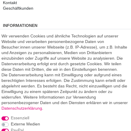
Kontakt
Geschäftkunden
INFORMATIONEN
Kundenmeinungen
(auf Facebook)
Wir verwenden Cookies und ähnliche Technologien auf unserer
Kauf auf Rechnung
Website und verarbeiten personenbezogene Daten von
Datenschutz
Besucher:innen unserer Webseite (z.B. IP-Adresse), um z.B. Inhalte
Kostenlose Beratung
und Anzeigen zu personalisieren, Medien von Drittanbietern
SSL Verschlüsselung
einzubinden oder Zugriffe auf unsere Website zu analysieren. Die
Händlerbund-Mitglied
Datenverarbeitung erfolgt erst durch gesetzte Cookies. Wir teilen
diese Daten mit Dritten, die wir in den Einstellungen benennen.
Die Datenverarbeitung kann mit Einwilligung oder aufgrund eines
ROOMPIXX
eine Marke der
berechtigten Interesses erfolgen. Die Zustimmung kann erteilt oder
F.A.R.B. Digitaldruck GmbH
abgelehnt werden. Es besteht das Recht, nicht einzuwilligen und die
Chemnitzer Straße 12a
Einwilligung zu einem späteren Zeitpunkt zu ändern oder zu
09235 Burkhardtsdorf
widerrufen. Weitere Informationen zur Verwendung
personenbezogener Daten und den Diensten erklären wir in unserer
Telefon: 03721-263 994-2
Daten­schutz­erklärung
.
Telefon: 03721-329 259-8
Essenziell
Telefax: 03721-263 994-3
Externe Medien
E-Mail: info@roompixx.com
PayPal