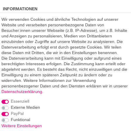
INFORMATIONEN
Kundenmeinungen
(auf Facebook)
Wir verwenden Cookies und ähnliche Technologien auf unserer
Kauf auf Rechnung
Website und verarbeiten personenbezogene Daten von
Datenschutz
Besucher:innen unserer Webseite (z.B. IP-Adresse), um z.B. Inhalte
Kostenlose Beratung
und Anzeigen zu personalisieren, Medien von Drittanbietern
SSL Verschlüsselung
einzubinden oder Zugriffe auf unsere Website zu analysieren. Die
Händlerbund-Mitglied
Datenverarbeitung erfolgt erst durch gesetzte Cookies. Wir teilen
diese Daten mit Dritten, die wir in den Einstellungen benennen.
Die Datenverarbeitung kann mit Einwilligung oder aufgrund eines
ROOMPIXX
eine Marke der
berechtigten Interesses erfolgen. Die Zustimmung kann erteilt oder
F.A.R.B. Digitaldruck GmbH
abgelehnt werden. Es besteht das Recht, nicht einzuwilligen und die
Chemnitzer Straße 12a
Einwilligung zu einem späteren Zeitpunkt zu ändern oder zu
09235 Burkhardtsdorf
widerrufen. Weitere Informationen zur Verwendung
personenbezogener Daten und den Diensten erklären wir in unserer
Telefon: 03721-263 994-2
Daten­schutz­erklärung
.
Telefon: 03721-329 259-8
Essenziell
Telefax: 03721-263 994-3
Externe Medien
E-Mail: info@roompixx.com
PayPal
Funktional
Weitere Einstellungen