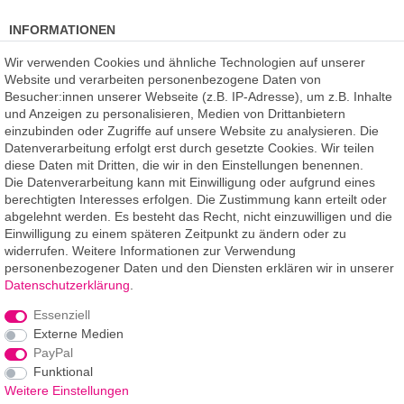
INFORMATIONEN
Kundenmeinungen
(auf Facebook)
Wir verwenden Cookies und ähnliche Technologien auf unserer
Kauf auf Rechnung
Website und verarbeiten personenbezogene Daten von
Datenschutz
Besucher:innen unserer Webseite (z.B. IP-Adresse), um z.B. Inhalte
Kostenlose Beratung
und Anzeigen zu personalisieren, Medien von Drittanbietern
SSL Verschlüsselung
einzubinden oder Zugriffe auf unsere Website zu analysieren. Die
Händlerbund-Mitglied
Datenverarbeitung erfolgt erst durch gesetzte Cookies. Wir teilen
diese Daten mit Dritten, die wir in den Einstellungen benennen.
Die Datenverarbeitung kann mit Einwilligung oder aufgrund eines
ROOMPIXX
eine Marke der
berechtigten Interesses erfolgen. Die Zustimmung kann erteilt oder
F.A.R.B. Digitaldruck GmbH
abgelehnt werden. Es besteht das Recht, nicht einzuwilligen und die
Chemnitzer Straße 12a
Einwilligung zu einem späteren Zeitpunkt zu ändern oder zu
09235 Burkhardtsdorf
widerrufen. Weitere Informationen zur Verwendung
personenbezogener Daten und den Diensten erklären wir in unserer
Telefon: 03721-263 994-2
Daten­schutz­erklärung
.
Telefon: 03721-329 259-8
Essenziell
Telefax: 03721-263 994-3
Externe Medien
E-Mail: info@roompixx.com
PayPal
Funktional
Weitere Einstellungen