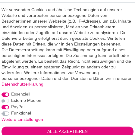
Kundenmeinungen
(auf Facebook)
Wir verwenden Cookies und ähnliche Technologien auf unserer
Kauf auf Rechnung
Website und verarbeiten personenbezogene Daten von
Datenschutz
Besucher:innen unserer Webseite (z.B. IP-Adresse), um z.B. Inhalte
Kostenlose Beratung
und Anzeigen zu personalisieren, Medien von Drittanbietern
SSL Verschlüsselung
einzubinden oder Zugriffe auf unsere Website zu analysieren. Die
Händlerbund-Mitglied
Datenverarbeitung erfolgt erst durch gesetzte Cookies. Wir teilen
diese Daten mit Dritten, die wir in den Einstellungen benennen.
Die Datenverarbeitung kann mit Einwilligung oder aufgrund eines
ROOMPIXX
eine Marke der
berechtigten Interesses erfolgen. Die Zustimmung kann erteilt oder
F.A.R.B. Digitaldruck GmbH
abgelehnt werden. Es besteht das Recht, nicht einzuwilligen und die
Chemnitzer Straße 12a
Einwilligung zu einem späteren Zeitpunkt zu ändern oder zu
09235 Burkhardtsdorf
widerrufen. Weitere Informationen zur Verwendung
personenbezogener Daten und den Diensten erklären wir in unserer
Telefon: 03721-263 994-2
Daten­schutz­erklärung
.
Telefon: 03721-329 259-8
Essenziell
Telefax: 03721-263 994-3
Externe Medien
E-Mail: info@roompixx.com
PayPal
Funktional
Weitere Einstellungen
*** Angaben Lieferzeiten gelten für Lieferungen innerhalb
ALLE AKZEPTIEREN