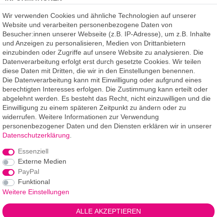
Kundenmeinungen
(auf Facebook)
Wir verwenden Cookies und ähnliche Technologien auf unserer
Kauf auf Rechnung
Website und verarbeiten personenbezogene Daten von
Datenschutz
Besucher:innen unserer Webseite (z.B. IP-Adresse), um z.B. Inhalte
Kostenlose Beratung
und Anzeigen zu personalisieren, Medien von Drittanbietern
SSL Verschlüsselung
einzubinden oder Zugriffe auf unsere Website zu analysieren. Die
Händlerbund-Mitglied
Datenverarbeitung erfolgt erst durch gesetzte Cookies. Wir teilen
diese Daten mit Dritten, die wir in den Einstellungen benennen.
Die Datenverarbeitung kann mit Einwilligung oder aufgrund eines
ROOMPIXX
eine Marke der
berechtigten Interesses erfolgen. Die Zustimmung kann erteilt oder
F.A.R.B. Digitaldruck GmbH
abgelehnt werden. Es besteht das Recht, nicht einzuwilligen und die
Chemnitzer Straße 12a
Einwilligung zu einem späteren Zeitpunkt zu ändern oder zu
09235 Burkhardtsdorf
widerrufen. Weitere Informationen zur Verwendung
personenbezogener Daten und den Diensten erklären wir in unserer
Telefon: 03721-263 994-2
Daten­schutz­erklärung
.
Telefon: 03721-329 259-8
Essenziell
Telefax: 03721-263 994-3
Externe Medien
E-Mail: info@roompixx.com
PayPal
Funktional
Weitere Einstellungen
*** Angaben Lieferzeiten gelten für Lieferungen innerhalb
ALLE AKZEPTIEREN