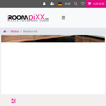
EUR
0,00 EUR
☰
Motive
Modern Art