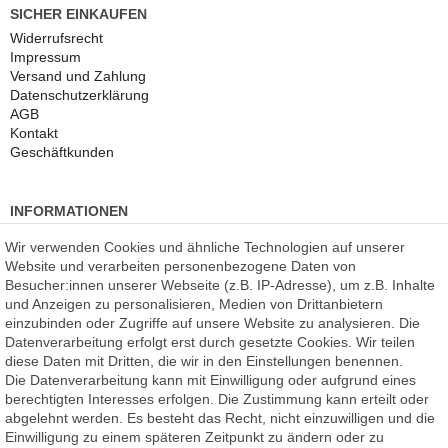
SICHER EINKAUFEN
Widerrufs­recht
Impressum
Versand und Zahlung
Daten­schutz­erklärung
AGB
Kontakt
Geschäftkunden
INFORMATIONEN
Kundenmeinungen
(auf Facebook)
Wir verwenden Cookies und ähnliche Technologien auf unserer
Kauf auf Rechnung
Website und verarbeiten personenbezogene Daten von
Datenschutz
Besucher:innen unserer Webseite (z.B. IP-Adresse), um z.B. Inhalte
Kostenlose Beratung
und Anzeigen zu personalisieren, Medien von Drittanbietern
SSL Verschlüsselung
einzubinden oder Zugriffe auf unsere Website zu analysieren. Die
Händlerbund-Mitglied
Datenverarbeitung erfolgt erst durch gesetzte Cookies. Wir teilen
diese Daten mit Dritten, die wir in den Einstellungen benennen.
Die Datenverarbeitung kann mit Einwilligung oder aufgrund eines
ROOMPIXX
eine Marke der
berechtigten Interesses erfolgen. Die Zustimmung kann erteilt oder
F.A.R.B. Digitaldruck GmbH
abgelehnt werden. Es besteht das Recht, nicht einzuwilligen und die
Chemnitzer Straße 12a
Einwilligung zu einem späteren Zeitpunkt zu ändern oder zu
09235 Burkhardtsdorf