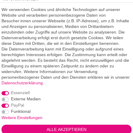
Kundenmeinungen
(auf Facebook)
Wir verwenden Cookies und ähnliche Technologien auf unserer
Kauf auf Rechnung
Website und verarbeiten personenbezogene Daten von
Datenschutz
Besucher:innen unserer Webseite (z.B. IP-Adresse), um z.B. Inhalte
Kostenlose Beratung
und Anzeigen zu personalisieren, Medien von Drittanbietern
SSL Verschlüsselung
einzubinden oder Zugriffe auf unsere Website zu analysieren. Die
Händlerbund-Mitglied
Datenverarbeitung erfolgt erst durch gesetzte Cookies. Wir teilen
diese Daten mit Dritten, die wir in den Einstellungen benennen.
Die Datenverarbeitung kann mit Einwilligung oder aufgrund eines
ROOMPIXX
eine Marke der
berechtigten Interesses erfolgen. Die Zustimmung kann erteilt oder
F.A.R.B. Digitaldruck GmbH
abgelehnt werden. Es besteht das Recht, nicht einzuwilligen und die
Chemnitzer Straße 12a
Einwilligung zu einem späteren Zeitpunkt zu ändern oder zu
09235 Burkhardtsdorf
widerrufen. Weitere Informationen zur Verwendung
personenbezogener Daten und den Diensten erklären wir in unserer
Telefon: 03721-263 994-2
Daten­schutz­erklärung
.
Telefon: 03721-329 259-8
Essenziell
Telefax: 03721-263 994-3
Externe Medien
E-Mail: info@roompixx.com
PayPal
Funktional
Weitere Einstellungen
*** Angaben Lieferzeiten gelten für Lieferungen innerhalb
ALLE AKZEPTIEREN