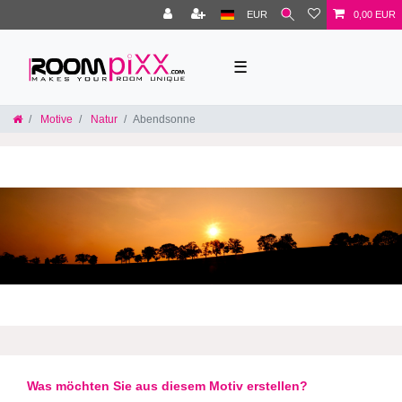
EUR
0,00 EUR
☰
Motive
Natur
Abendsonne
Was möchten Sie aus diesem Motiv erstellen?