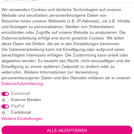
Kundenmeinungen
(auf Facebook)
Wir verwenden Cookies und ähnliche Technologien auf unserer
Kauf auf Rechnung
Website und verarbeiten personenbezogene Daten von
Datenschutz
Besucher:innen unserer Webseite (z.B. IP-Adresse), um z.B. Inhalte
Kostenlose Beratung
und Anzeigen zu personalisieren, Medien von Drittanbietern
SSL Verschlüsselung
einzubinden oder Zugriffe auf unsere Website zu analysieren. Die
Händlerbund-Mitglied
Datenverarbeitung erfolgt erst durch gesetzte Cookies. Wir teilen
diese Daten mit Dritten, die wir in den Einstellungen benennen.
Die Datenverarbeitung kann mit Einwilligung oder aufgrund eines
ROOMPIXX
eine Marke der
berechtigten Interesses erfolgen. Die Zustimmung kann erteilt oder
F.A.R.B. Digitaldruck GmbH
abgelehnt werden. Es besteht das Recht, nicht einzuwilligen und die
Chemnitzer Straße 12a
Einwilligung zu einem späteren Zeitpunkt zu ändern oder zu
09235 Burkhardtsdorf
widerrufen. Weitere Informationen zur Verwendung
personenbezogener Daten und den Diensten erklären wir in unserer
Telefon: 03721-263 994-2
Daten­schutz­erklärung
.
Telefon: 03721-329 259-8
Essenziell
Telefax: 03721-263 994-3
Externe Medien
E-Mail: info@roompixx.com
PayPal
Funktional
Weitere Einstellungen
*** Angaben Lieferzeiten gelten für Lieferungen innerhalb
ALLE AKZEPTIEREN