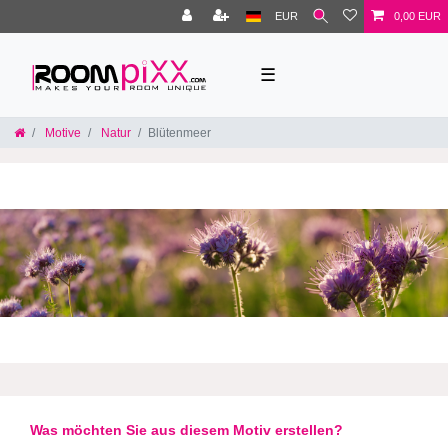
EUR
0,00 EUR
☰
Motive
Natur
Blütenmeer
Was möchten Sie aus diesem Motiv erstellen?