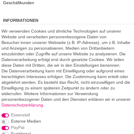
Geschäftkunden
INFORMATIONEN
Kundenmeinungen
(auf Facebook)
Wir verwenden Cookies und ähnliche Technologien auf unserer
Kauf auf Rechnung
Website und verarbeiten personenbezogene Daten von
Datenschutz
Besucher:innen unserer Webseite (z.B. IP-Adresse), um z.B. Inhalte
Kostenlose Beratung
und Anzeigen zu personalisieren, Medien von Drittanbietern
SSL Verschlüsselung
einzubinden oder Zugriffe auf unsere Website zu analysieren. Die
Händlerbund-Mitglied
Datenverarbeitung erfolgt erst durch gesetzte Cookies. Wir teilen
diese Daten mit Dritten, die wir in den Einstellungen benennen.
Die Datenverarbeitung kann mit Einwilligung oder aufgrund eines
ROOMPIXX
eine Marke der
berechtigten Interesses erfolgen. Die Zustimmung kann erteilt oder
F.A.R.B. Digitaldruck GmbH
abgelehnt werden. Es besteht das Recht, nicht einzuwilligen und die
Chemnitzer Straße 12a
Einwilligung zu einem späteren Zeitpunkt zu ändern oder zu
09235 Burkhardtsdorf
widerrufen. Weitere Informationen zur Verwendung
personenbezogener Daten und den Diensten erklären wir in unserer
Telefon: 03721-263 994-2
Daten­schutz­erklärung
.
Telefon: 03721-329 259-8
Essenziell
Telefax: 03721-263 994-3
Externe Medien
E-Mail: info@roompixx.com
PayPal
Funktional