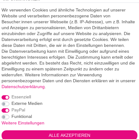
Kundenmeinungen
(auf Facebook)
Wir verwenden Cookies und ähnliche Technologien auf unserer
Kauf auf Rechnung
Website und verarbeiten personenbezogene Daten von
Datenschutz
Besucher:innen unserer Webseite (z.B. IP-Adresse), um z.B. Inhalte
Kostenlose Beratung
und Anzeigen zu personalisieren, Medien von Drittanbietern
SSL Verschlüsselung
einzubinden oder Zugriffe auf unsere Website zu analysieren. Die
Händlerbund-Mitglied
Datenverarbeitung erfolgt erst durch gesetzte Cookies. Wir teilen
diese Daten mit Dritten, die wir in den Einstellungen benennen.
Die Datenverarbeitung kann mit Einwilligung oder aufgrund eines
ROOMPIXX
eine Marke der
berechtigten Interesses erfolgen. Die Zustimmung kann erteilt oder
F.A.R.B. Digitaldruck GmbH
abgelehnt werden. Es besteht das Recht, nicht einzuwilligen und die
Chemnitzer Straße 12a
Einwilligung zu einem späteren Zeitpunkt zu ändern oder zu
09235 Burkhardtsdorf
widerrufen. Weitere Informationen zur Verwendung
personenbezogener Daten und den Diensten erklären wir in unserer
Telefon: 03721-263 994-2
Daten­schutz­erklärung
.
Telefon: 03721-329 259-8
Essenziell
Telefax: 03721-263 994-3
Externe Medien
E-Mail: info@roompixx.com
PayPal
Funktional
Weitere Einstellungen
*** Angaben Lieferzeiten gelten für Lieferungen innerhalb
ALLE AKZEPTIEREN