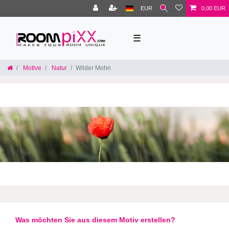
EUR
0,00 EUR
☰
Motive
Natur
Wilder Mohn
Was möchten Sie aus diesem Motiv erstellen?