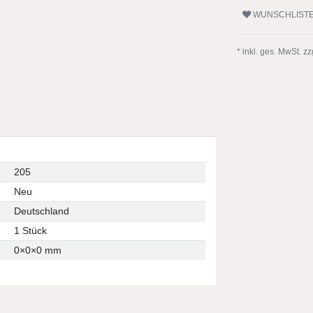
WUNSCHLIST
* inkl. ges. MwSt. zz
205
Neu
Deutschland
1 Stück
0
×
0
×
0
mm