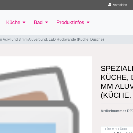
Anmelden
Küche
Bad
Produktinfos
mm Acryl und 3 mm Aluverbund, LED Rückwände (Küche, Dusche)
SPEZIAL
KÜCHE, 
MM ALU
(KÜCHE,
Artikelnummer
RP
FÜR M² FLÄCHE