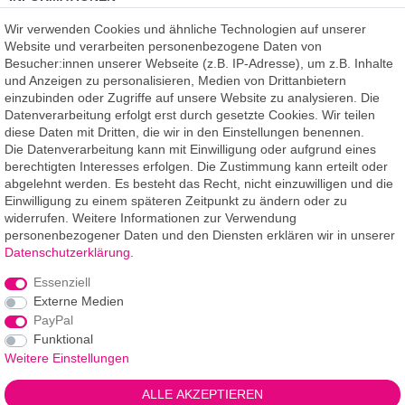
Kundenmeinungen
(auf Facebook)
Wir verwenden Cookies und ähnliche Technologien auf unserer
Kauf auf Rechnung
Website und verarbeiten personenbezogene Daten von
Datenschutz
Besucher:innen unserer Webseite (z.B. IP-Adresse), um z.B. Inhalte
Kostenlose Beratung
und Anzeigen zu personalisieren, Medien von Drittanbietern
SSL Verschlüsselung
einzubinden oder Zugriffe auf unsere Website zu analysieren. Die
Händlerbund-Mitglied
Datenverarbeitung erfolgt erst durch gesetzte Cookies. Wir teilen
diese Daten mit Dritten, die wir in den Einstellungen benennen.
Die Datenverarbeitung kann mit Einwilligung oder aufgrund eines
ROOMPIXX
eine Marke der
berechtigten Interesses erfolgen. Die Zustimmung kann erteilt oder
F.A.R.B. Digitaldruck GmbH
abgelehnt werden. Es besteht das Recht, nicht einzuwilligen und die
Chemnitzer Straße 12a
Einwilligung zu einem späteren Zeitpunkt zu ändern oder zu
09235 Burkhardtsdorf
widerrufen. Weitere Informationen zur Verwendung
personenbezogener Daten und den Diensten erklären wir in unserer
Telefon: 03721-263 994-2
Daten­schutz­erklärung
.
Telefon: 03721-329 259-8
Essenziell
Telefax: 03721-263 994-3
Externe Medien
E-Mail: info@roompixx.com
PayPal
Funktional
Weitere Einstellungen
*** Angaben Lieferzeiten gelten für Lieferungen innerhalb
ALLE AKZEPTIEREN