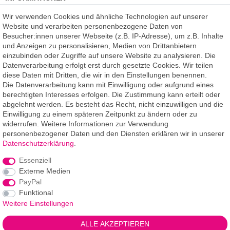
Kundenmeinungen
(auf Facebook)
Wir verwenden Cookies und ähnliche Technologien auf unserer
Kauf auf Rechnung
Website und verarbeiten personenbezogene Daten von
Datenschutz
Besucher:innen unserer Webseite (z.B. IP-Adresse), um z.B. Inhalte
Kostenlose Beratung
und Anzeigen zu personalisieren, Medien von Drittanbietern
SSL Verschlüsselung
einzubinden oder Zugriffe auf unsere Website zu analysieren. Die
Händlerbund-Mitglied
Datenverarbeitung erfolgt erst durch gesetzte Cookies. Wir teilen
diese Daten mit Dritten, die wir in den Einstellungen benennen.
Die Datenverarbeitung kann mit Einwilligung oder aufgrund eines
ROOMPIXX
eine Marke der
berechtigten Interesses erfolgen. Die Zustimmung kann erteilt oder
F.A.R.B. Digitaldruck GmbH
abgelehnt werden. Es besteht das Recht, nicht einzuwilligen und die
Chemnitzer Straße 12a
Einwilligung zu einem späteren Zeitpunkt zu ändern oder zu
09235 Burkhardtsdorf
widerrufen. Weitere Informationen zur Verwendung
personenbezogener Daten und den Diensten erklären wir in unserer
Telefon: 03721-263 994-2
Daten­schutz­erklärung
.
Telefon: 03721-329 259-8
Essenziell
Telefax: 03721-263 994-3
Externe Medien
E-Mail: info@roompixx.com
PayPal
Funktional
Weitere Einstellungen
*** Angaben Lieferzeiten gelten für Lieferungen innerhalb
ALLE AKZEPTIEREN